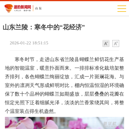
山东兰陵：寒冬中的“花经济”
2026-01-22 18:51:15
字
字
体
体
寒冬时节，走进山东省兰陵县蝴蝶兰鲜切花生产基
地的智能温室，暖意扑面而来。一排排标准化栽培架整
齐排列，各色蝴蝶兰绚丽绽放，汇成一片斑斓花海。与
室外的凛冽天气形成鲜明对比，棚内恒温恒湿的环境确
保了数十个品种的蝴蝶兰如期盛放，层层叠叠的花瓣在
恒定光照下泛着细腻光泽，淡淡的兰香萦绕其间，将整
个温室装点得生机盎然。