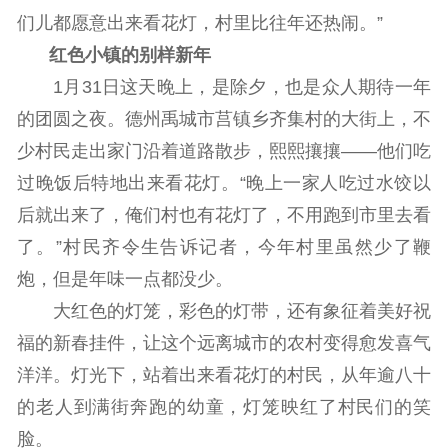
们儿都愿意出来看花灯，村里比往年还热闹。”
红色小镇的别样新年
1月31日这天晚上，是除夕，也是众人期待一年
的团圆之夜。德州禹城市莒镇乡齐集村的大街上，不
少村民走出家门沿着道路散步，熙熙攘攘——他们吃
过晚饭后特地出来看花灯。“晚上一家人吃过水饺以
后就出来了，俺们村也有花灯了，不用跑到市里去看
了。”村民齐令生告诉记者，今年村里虽然少了鞭
炮，但是年味一点都没少。
大红色的灯笼，彩色的灯带，还有象征着美好祝
福的新春挂件，让这个远离城市的农村变得愈发喜气
洋洋。灯光下，站着出来看花灯的村民，从年逾八十
的老人到满街奔跑的幼童，灯笼映红了村民们的笑
脸。