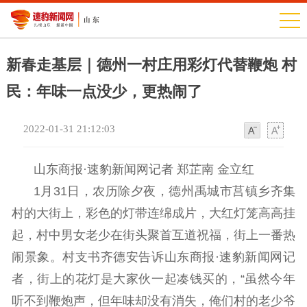
新春走基层｜德州一村庄用彩灯代替鞭炮 村
民：年味一点没少，更热闹了
2022-01-31 21:12:03
字
字
体
体
山东商报·速豹新闻
网记者 郑芷南 金立红
1月31日，农历除夕夜，德州禹城市莒镇乡齐集
村的大街上，彩色的灯带连绵成片，大红灯笼高高挂
起，村中男女老少在街头聚首互道祝福，街上一番热
闹景象。村支书齐德安告诉山东商报
·
速豹新闻网记
者，街上的花灯是大家伙一起凑钱买的，“虽然今年
听不到鞭炮声，但年味却没有消失，俺们村的老少爷