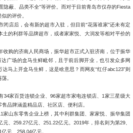
隐蔽、品类不全”等评价。而对于目前青岛市仅存的Fiesta
类似的评价。
市闭店后，会有新的超市入驻，但目前“花落谁家”还未有定
本土的利群等品牌超市，或者家家悦、大润发等相对平价的
早年收购的济南人民商场，振华超市正式入驻济南，位于振华
万达广场的盒马生鲜毗邻，且于前后脚开业，也引发众多网
达马上开盒马生鲜，这是啥意思？而网友“红仔abc123”则
荡荡。
34家百货连锁企业、96家超市家电连锁店、1家三星级大
零售品牌涵盖精品店、社区店、便利店。
有11家山东零售企业上榜，其中利群集团、家家悦、振华集团
元、259.27亿元、251.22亿元。2019年，排名则为第29、
1亿元、258.04亿元。