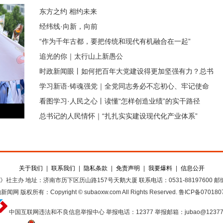
东方之约 相约未来
经纬线·向新，向前
“作为千年古都，要把传统和现代有机融合在一起”
追光的你｜太行山上新愚公
时政新闻眼丨如何把百年大党建设得更加坚强有力？总书
学习新语·铸魂强党｜全党同志务必不忘初心、牢记使命
记这样部署
看图学习·人民之心丨读懂“怎样创造业绩”的实干路径
总书记的人民情怀｜“扎扎实实建设现代化产业体系”
关于我们
|
联系我们
|
隐私条款
|
免责声明
|
我要爆料
|
信息公开
》社主办
地址：济南市历下区历山路157号天鹅大厦
联系电话：0531-88197600
邮编
豹新闻网
版权所有：Copyright © subaoxw.com All Rights Reserved.
鲁ICP备070180
中国互联网违法和不良信息举报中心
举报电话：12377
举报邮箱：jubao@12377