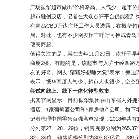
广场振华超市做出“价格略高、人气少、超市位置
超市融创茂店，记者在大众点评平台仍能看到
有青岛CBD万达广场工作人员透露，在振华超
局。对此，也有不少网友留言呼吁可换成青岛
便民商超。
值得关注的是，就在去年11月20日，依托于
商厦2楼。有趣的是，该超市与入驻于经四路
友的好奇。网友“猪猪好想睡大觉”表示：旁边万
表示：振华商厦人气少，超市人也很少，空空
尝试向线上、线下一体化转型救市
据其官网显示，目前振华集团在山东省内外拥有
酒店、1家葡萄酒公司和5家房地产公司。旗下
记者梳理中国零售百强名单发现，2018年共
分列第27、28、29位，销售规模分别为265.37亿
32、34位，销售规模分别为303.87亿元、289.5