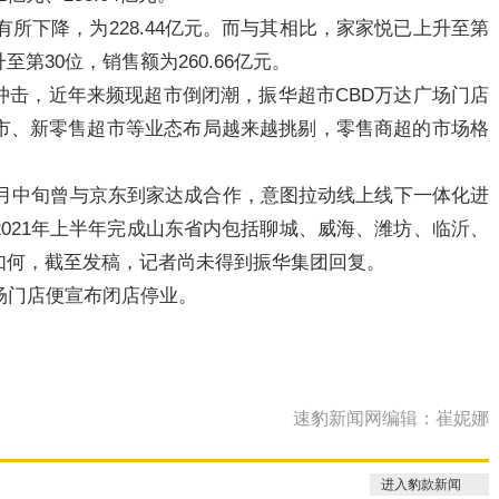
有所下降，为228.44亿元。而与其相比，家家悦已上升至第
至第30位，销售额为260.66亿元。
冲击，近年来频现超市倒闭潮，振华超市CBD万达广场门店
市、新零售超市等业态布局越来越挑剔，零售商超的市场格
10月中旬曾与京东到家达成合作，意图拉动线上线下一体化进
021年上半年完成山东省内包括聊城、威海、潍坊、临沂、
如何，截至发稿，记者尚未得到振华集团回复。
场门店便宣布闭店停业。
速豹新闻网编辑：崔妮娜
进入豹款新闻