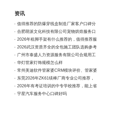
资讯
值得推荐的防爆穿线盒制造厂家客户口碑分
享
合肥萌派文化科技有限公司宠物烘焙服务口
碑如何
2026年租脚手架有什么推荐的，值得推荐服
务商实力参考
2026武汉资质齐全的全包施工团队选购参考
汇总
广州市泰盛人力资源服务有限公司合规用工
法规解读服务值得推荐吗
华灯世家灯饰规模怎么样
常州美迪软件管家婆CRM模块评价、管家婆
客户管理软件、管家婆CRM使用反馈对比合
东莞2026年ZK61镁棒厂商专业公司推荐，
作实力参考
广受信赖的源头生产厂家
2026年有考证培训的中专学校推荐，能上省
内高校且分层教学学校口碑分享
宇星汽车服务中心口碑好吗