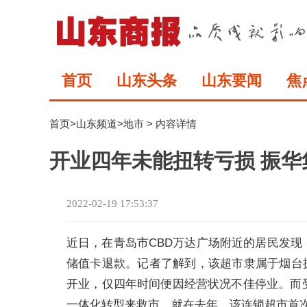
首页
山东头条
山东要闻
焦
首页
>
山东频道
>
地市
> 内容详情
开业四年未能扭转亏损 振
2022-02-19 17:53:37
近日，在青岛市CBD万达广场附近的居民发
储值卡退款。记者了解到，该超市隶属于烟台振
开业，仅四年时间便因经营状况不佳停业。而
一体化转型来救市。就在去年，该连锁超市首