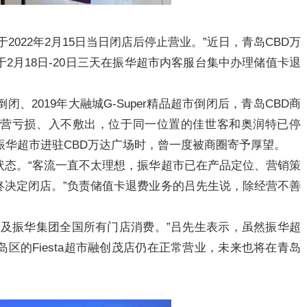
022年2月15日当日闭店后停止营业。”近日，青岛CBD万
2月18日-20日三天在振华超市内客服台集中办理储值卡退
、2019年大融城G-Super精品超市倒闭后，青岛CBD商
经营亏损、入不敷出，位于同一位置的佳世客和奥润特已停
的振华超市进驻CBD万达广场时，曾一度被商圈寄予厚望。
状态。“客流一直不太理想，振华超市已在产品定位、营销策
终决定闭店。”负责储值卡退费业务的吕先生说，除经营不善
店及振华集团全国所有门店消费。”吕先生表示，虽然振华超
区的Fiesta超市融创茂店仍在正常营业，未来也将在青岛