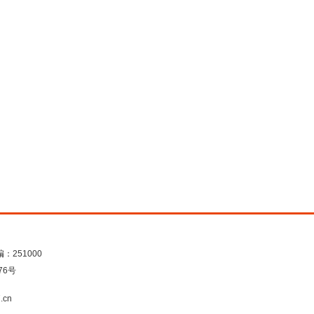
：251000
76号
.cn