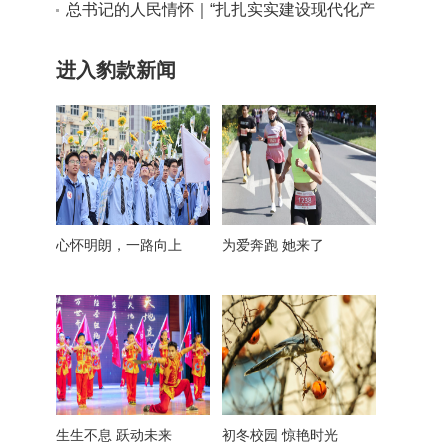
实干路径
总书记的人民情怀｜“扎扎实实建设现代化产
业体系”
进入豹款新闻
心怀明朗，一路向上
为爱奔跑 她来了
生生不息 跃动未来
初冬校园 惊艳时光