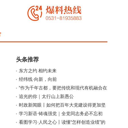
合
头条推荐
东方之约 相约未来
经纬线·向新，向前
小
大
“作为千年古都，要把传统和现代有机融合在
一起”
追光的你｜太行山上新愚公
时政新闻眼丨如何把百年大党建设得更加坚
强有力？总书记这样部署
学习新语·铸魂强党｜全党同志务必不忘初
心、牢记使命
看图学习·人民之心丨读懂“怎样创造业绩”的