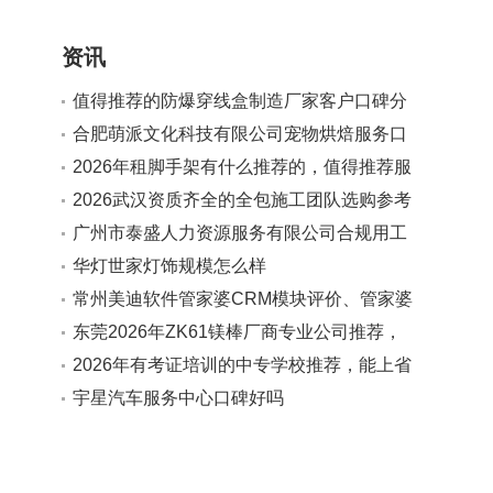
资讯
值得推荐的防爆穿线盒制造厂家客户口碑分
享
合肥萌派文化科技有限公司宠物烘焙服务口
碑如何
2026年租脚手架有什么推荐的，值得推荐服
务商实力参考
2026武汉资质齐全的全包施工团队选购参考
汇总
广州市泰盛人力资源服务有限公司合规用工
法规解读服务值得推荐吗
华灯世家灯饰规模怎么样
常州美迪软件管家婆CRM模块评价、管家婆
客户管理软件、管家婆CRM使用反馈对比合
东莞2026年ZK61镁棒厂商专业公司推荐，
作实力参考
广受信赖的源头生产厂家
2026年有考证培训的中专学校推荐，能上省
内高校且分层教学学校口碑分享
宇星汽车服务中心口碑好吗