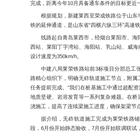
完成，距离今年10月具备通车条件的目标更近
根据规划，新建莱西至荣成铁路位于山东
铁的延伸通道，是山东省“四横六纵三环”高速
线路起自青岛莱西市，经烟台莱阳市、海
西站、莱阳丁字湾站、海阳站、乳山站、威海南海
设计速度为350km/h。
中建八局莱荣铁路站前3标项目分部总工
路精心组织下，明确无砟轨道施工节点，附属
任务提前完成。“我们在桩基施工中通过超配
地质坚硬、岩溶发育等一系列复杂难题。在桥
浇施工，提高了连续梁施工进度，确保架梁节点
据介绍，无砟轨道施工完成为莱荣铁路铺
段，6月份开始静态验收，7月份开始联调联试