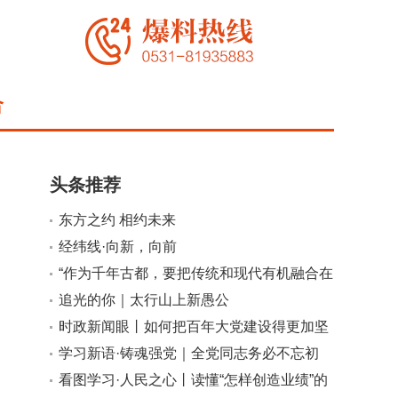
合
头条推荐
东方之约 相约未来
经纬线·向新，向前
小
大
“作为千年古都，要把传统和现代有机融合在
一起”
追光的你｜太行山上新愚公
时政新闻眼丨如何把百年大党建设得更加坚
强有力？总书记这样部署
学习新语·铸魂强党｜全党同志务必不忘初
心、牢记使命
看图学习·人民之心丨读懂“怎样创造业绩”的