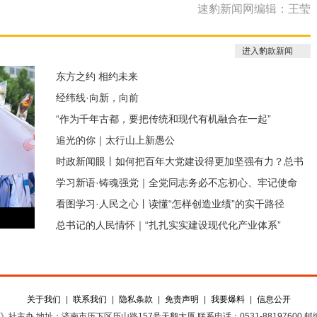
速豹新闻网编辑：王莹
进入豹款新闻
东方之约 相约未来
经纬线·向新，向前
“作为千年古都，要把传统和现代有机融合在一起”
追光的你｜太行山上新愚公
时政新闻眼丨如何把百年大党建设得更加坚强有力？总书
学习新语·铸魂强党｜全党同志务必不忘初心、牢记使命
记这样部署
看图学习·人民之心丨读懂“怎样创造业绩”的实干路径
总书记的人民情怀｜“扎扎实实建设现代化产业体系”
关于我们
|
联系我们
|
隐私条款
|
免责声明
|
我要爆料
|
信息公开
》社主办
地址：济南市历下区历山路157号天鹅大厦
联系电话：0531-88197600
邮编