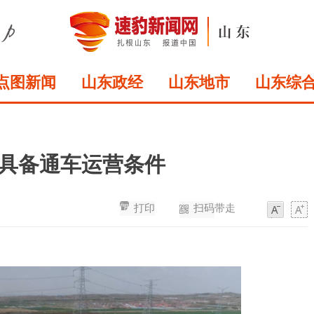
点图新闻
山东政经
山东地市
山东综
月具备通车运营条件
打印
扫码带走
字
字
体
体