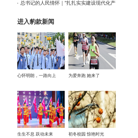
实干路径
总书记的人民情怀｜“扎扎实实建设现代化产
业体系”
进入豹款新闻
心怀明朗，一路向上
为爱奔跑 她来了
生生不息 跃动未来
初冬校园 惊艳时光