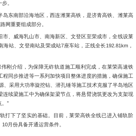
一步。
半岛东南部沿海地区，西连潍莱高铁，是济青高铁、潍莱高
铁路网重要组成部分。
阳市、威海乳山市、南海新区、文登区至荣成市，全线设莱
站、文登南站及荣成站7座车站，正线全长192.81km，
张伟刚介绍，为保障无砟轨道施工顺利完成，在莱荣高速铁
工程同步推进等一系列加快项目整体进度的措施，确保施工
资源、采用大功率旋挖钻、潜孔锤等施工技术克服了半岛地区
梁连续梁施工中为确保架梁节点，将悬臂浇筑更改为支架现
。”
轨打下了坚实的基础。目前，莱荣高铁全线已进入铺轨阶
，10月份具备开通运营条件。