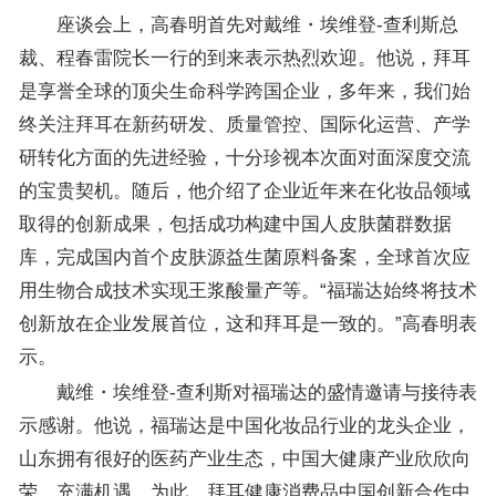
座谈会上，高春明首先对戴维・埃维登-查利斯总
裁、程春雷院长一行的到来表示热烈欢迎。他说，拜耳
是享誉全球的顶尖生命科学跨国企业，多年来，我们始
终关注拜耳在新药研发、质量管控、国际化运营、产学
研转化方面的先进经验，十分珍视本次面对面深度交流
的宝贵契机。随后，他介绍了企业近年来在化妆品领域
取得的创新成果，包括成功构建中国人皮肤菌群数据
库，完成国内首个皮肤源益生菌原料备案，全球首次应
用生物合成技术实现王浆酸量产等。“福瑞达始终将技术
创新放在企业发展首位，这和拜耳是一致的。”高春明表
示。
戴维・埃维登-查利斯对福瑞达的盛情邀请与接待表
示感谢。他说，福瑞达是中国化妆品行业的龙头企业，
山东拥有很好的医药产业生态，中国大健康产业欣欣向
荣、充满机遇。为此，拜耳健康消费品中国创新合作中