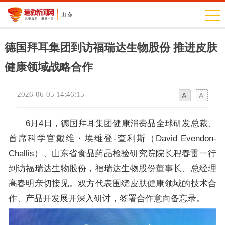
德国拜耳集团到访福瑞达生物股份 推进皮肤
健康领域战略合作
2026-06-05 14:46:15
字
字
体
体
6月4日，德国拜耳集团健康消费品全球研发总裁、
首席科学官戴维・埃维登-查利斯（David Evendon-
Challis）、山东省食品药品检验研究院院长程春雷一行
到访福瑞达生物股份，福瑞达生物股份董事长、总经理
高春明亲切接见。双方代表围绕皮肤健康领域的技术合
作、产品开发展开深入研讨，签署合作意向备忘录。