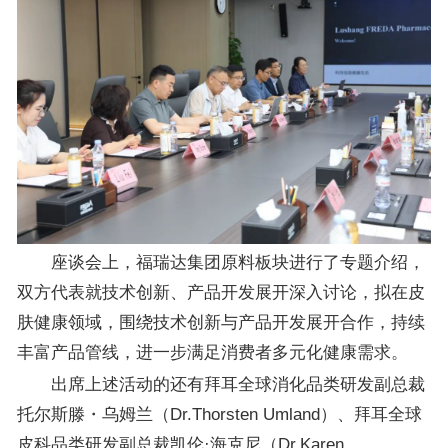
座谈会上，福瑞达集团原料板块进行了专题介绍，
双方代表就技术创新、产品开发展开深入讨论，拟在皮
肤健康领域，围绕技术创新与产品开发展开合作，持续
丰富产品管线，进一步满足消费者多元化健康需求。
出席上述活动的还有拜耳全球消化品类研发副总裁
托尔斯滕・乌姆兰（Dr.Thorsten Umland）、拜耳全球
皮科品类研发副总裁凯伦·海克尼（Dr.Karen