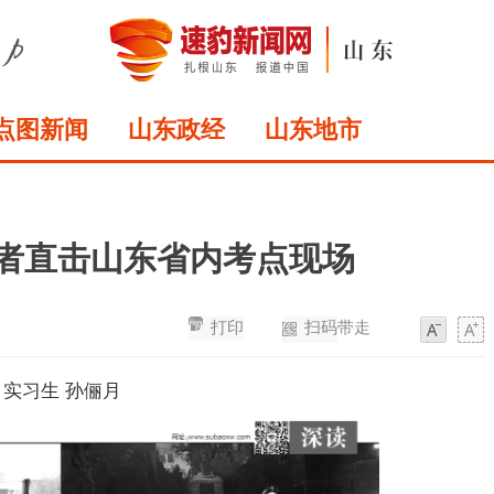
点图新闻
山东政经
山东地市
记者直击山东省内考点现场
打印
扫码带走
字
字
体
体
 实习生 孙俪月