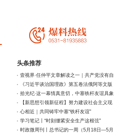
头条推荐
壹视界·任仲平文章解读之一｜共产党没有自
己的私利
《习近平谈治国理政》第五卷法俄阿等文版
小
大
及中文繁体版出版发行
拾光纪·这一幕情真意切，中塞铁杆友谊具象
化了！
【新思想引领新征程】努力建设社会主义现
代化新西藏
心相近｜共同铸牢中塞“铁杆友谊”
学习笔记丨“时刻绷紧安全生产这根弦”
时政微周刊丨总书记的一周（5月18日—5月