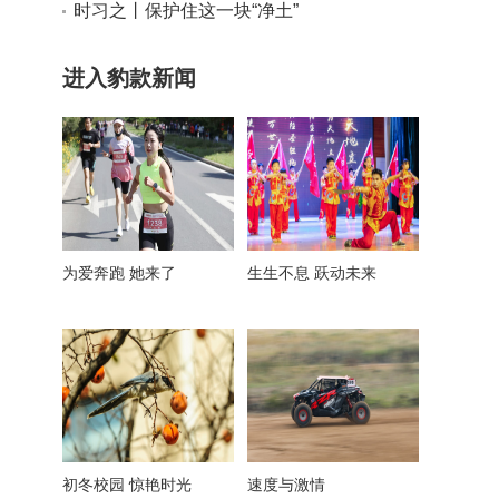
24日）
时习之丨保护住这一块“净土”
进入豹款新闻
为爱奔跑 她来了
生生不息 跃动未来
初冬校园 惊艳时光
速度与激情