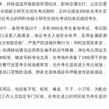
厘米，持续低温导致路面积雪结冰，影响交通出行。山东交通
全国硕士研究生招生考试期间，点对点接送300余名考生至
前往考点的同时在硕士研究生招生考试结束后接回考生。
3个，备用考场10个，共有3083名考生参加考试。考试期
入口设置八路通道，保证考生入场安全有序。采用金属探测
+1次智能安检”，严查严防违规作弊行为；同时设置医务室，
；协调移动通信运营商实施手机信号降频，净化考点周边无
B铅笔、橡皮等标准化文具，在考场外准备了24组用于存放
在餐厅设置考生候场避寒室，允许考生提前进入考点候场；
提供口罩预防流感、肺炎支原体感染等呼吸道传染病感染，
试用品，包括签字笔、铅笔、橡皮、尺子、小刀等。为配合
门工作人员划定专门区域，在考生进入封闭区前为考生提供