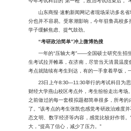
今年考试科目的“第一枪”，政治考试结束后，“
山东商报·速豹新闻网记者现场采访多名
分也并不容易。受寒潮影响，今年驻鲁高校多
学子缓解焦虑、提气鼓劲。
“考研政治简单”冲上微博热搜
一年的“压轴大考”——全国硕士研究生招生
生考试拉开帷幕，在济南，尽管当天清晨温度
考点就陆续有考生到达，有的一手拿着早饭，
23日上午8:30—11:30举行的考试
财经大学燕山校区考点外，考生纷纷走出考场
之前做过的每一套模拟题都简单很多，所考的
了。”该考点的考生张凯也感觉考研政治难度并
态文明、数字经济等内容，感觉比较好作答。
大，“提高了信心，减少了压力。”