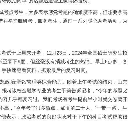
考研政治简单”的话题迅速登上微博热搜榜。
省城考点考生，大多表示感觉考题的确难度不高，但想要拿高
措并举护航研考，服务考生，通过一系列暖心助考活动，为
考试于上周末开考。12月23日，2024年全国硕士研究生招
低至零下9度，但丝毫没有消减考生的热情。早上6点多，各
一手快速翻看资料，抓紧最后的复习时间。
科目为思想政治理论/管理类综合能力。随着上午考试的结束，山东
。报考该校金融学专业的考生于莉告诉记者，“今年的考题比
内容几乎都复习过。我们考场有考生提前半小时就交卷离开
不高，“今年考了很多热点，如党的二十大、‘一带一路’、生
”他表示，政治考试的良好状态对于下午的科目考试帮助很