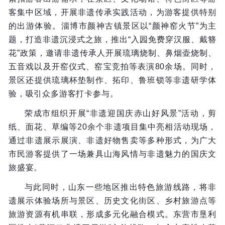
客集中区域，开展非遗传承实践活动，为游客提供特别
的出游体验。淄博市颜神古镇景区以“颜神窑火节”为主
题，打造非遗沉浸式之旅，推出“入园免费穿汉服、戴簪
花”政策，邀请非遗传承人开展琉璃烧制、鼻烟壶烧制、
五音戏以及开窑仪式、窑宝竞拍等表演80余场。同时，
景区还提供琉璃杯垫制作、拓印、鲁班锁等非遗研学体
验，吸引众多游客打卡参与。
荣成市组织开展“非遗迎国庆赤山好风景”活动，剪
纸、面花、草编等20余个非遗项目集中亮相活动现场，
通过非遗展示展演、非遗好物售卖等多种形式，为广大
市民游客提供了一场兼具山海风情与非遗魅力的国庆文
旅盛宴。
与此同时，山东一些地区推出特色旅游线路，将非
遗展示体验场所与景区、历史文化街区、乡村旅游点等
旅游资源有机串联，形成多元化融合模式。东营市垦利