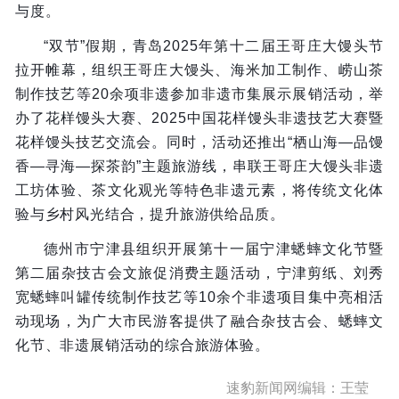
与度。
“双节”假期，青岛2025年第十二届王哥庄大馒头节
拉开帷幕，组织王哥庄大馒头、海米加工制作、崂山茶
制作技艺等20余项非遗参加非遗市集展示展销活动，举
办了花样馒头大赛、2025中国花样馒头非遗技艺大赛暨
花样馒头技艺交流会。同时，活动还推出“栖山海—品馒
香—寻海—探茶韵”主题旅游线，串联王哥庄大馒头非遗
工坊体验、茶文化观光等特色非遗元素，将传统文化体
验与乡村风光结合，提升旅游供给品质。
德州市宁津县组织开展第十一届宁津蟋蟀文化节暨
第二届杂技古会文旅促消费主题活动，宁津剪纸、刘秀
宽蟋蟀叫罐传统制作技艺等10余个非遗项目集中亮相活
动现场，为广大市民游客提供了融合杂技古会、蟋蟀文
化节、非遗展销活动的综合旅游体验。
速豹新闻网编辑：王莹