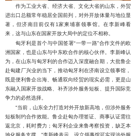
作为工业大省、经济大省、文化大省的山东，外贸
进出口总额常年稳居全国前列，对外开放体量与地位显
著，但济南目前仅有1家柬埔寨领事馆。在李新峰看
来，这与山东在国家开放大局中的定位不相称。
匈牙利是首个与中国签署“一带一路”合作文件的欧
洲国家，也是山东与中东欧合作的核心伙伴。李新峰认
为，在山东与匈牙利的合作迈入深度融合期，大批鲁企
赴匈建厂兴业的当下，推动匈牙利在济南设立领事馆，
既是便利鲁企出海、畅通双向经贸的现实必需，更是山
东融入国家开放战略、补齐涉外服务短板、提升国际竞
争力的必然选择。
“当前，山东全力打造对外开放新高地，但涉外服务
短板制约合作效能。鲁企赴匈办理签证、商事认证需往
返北京，耗时费力；匈牙利企业来鲁考察投资，缺乏本
地化服务支撑。”李新峰表示，设立领事馆可实现涉外服