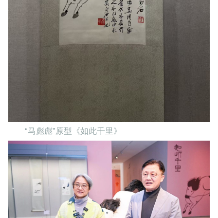
“马彪彪”原型《如此千里》