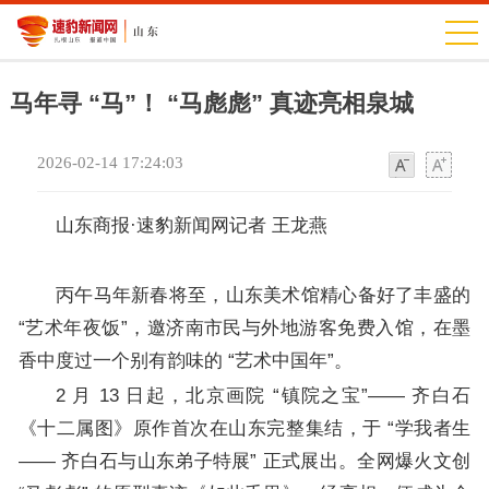
马年寻 “马”！ “马彪彪” 真迹亮相泉城
2026-02-14 17:24:03
字
字
体
体
山东商报·速豹新闻网记者 王龙燕
丙午马年新春将至，山东美术馆精心备好了丰盛的
“艺术年夜饭”，邀济南市民与外地游客免费入馆，在墨
香中度过一个别有韵味的 “艺术中国年”。
2 月 13 日起，北京画院 “镇院之宝”—— 齐白石
《十二属图》原作首次在山东完整集结，于 “学我者生
—— 齐白石与山东弟子特展” 正式展出。全网爆火文创