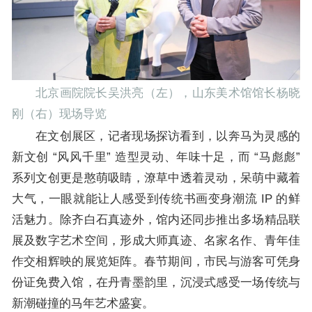
北京画院院长吴洪亮（左），山东美术馆馆长杨晓
刚（右）现场导览
在文创展区，记者现场探访看到，以奔马为灵感的
新文创 “风风千里” 造型灵动、年味十足，而 “马彪彪”
系列文创更是憨萌吸睛，潦草中透着灵动，呆萌中藏着
大气，一眼就能让人感受到传统书画变身潮流 IP 的鲜
活魅力。除齐白石真迹外，馆内还同步推出多场精品联
展及数字艺术空间，形成大师真迹、名家名作、青年佳
作交相辉映的展览矩阵。春节期间，市民与游客可凭身
份证免费入馆，在丹青墨韵里，沉浸式感受一场传统与
新潮碰撞的马年艺术盛宴。