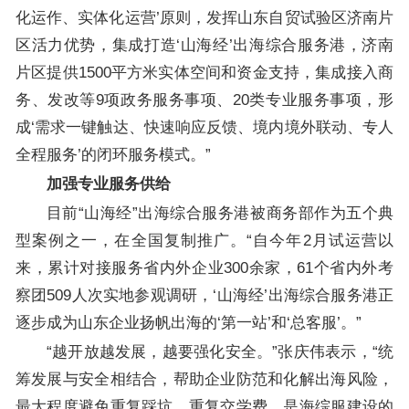
化运作、实体化运营’原则，发挥山东自贸试验区济南片
区活力优势，集成打造‘山海经’出海综合服务港，济南
片区提供1500平方米实体空间和资金支持，集成接入商
务、发改等9项政务服务事项、20类专业服务事项，形
成‘需求一键触达、快速响应反馈、境内境外联动、专人
全程服务’的闭环服务模式。”
加强专业服务供给
目前“山海经”出海综合服务港被商务部作为五个典
型案例之一，在全国复制推广。“自今年2月试运营以
来，累计对接服务省内外企业300余家，61个省内外考
察团509人次实地参观调研，‘山海经’出海综合服务港正
逐步成为山东企业扬帆出海的‘第一站’和‘总客服’。”
“越开放越发展，越要强化安全。”张庆伟表示，“统
筹发展与安全相结合，帮助企业防范和化解出海风险，
最大程度避免重复踩坑，重复交学费，是海综服建设的