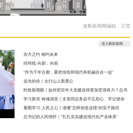
速豹新闻网编辑：王莹
进入豹款新闻
东方之约 相约未来
经纬线·向新，向前
“作为千年古都，要把传统和现代有机融合在一起”
追光的你｜太行山上新愚公
时政新闻眼丨如何把百年大党建设得更加坚强有力？总书
学习新语·铸魂强党｜全党同志务必不忘初心、牢记使命
记这样部署
看图学习·人民之心丨读懂“怎样创造业绩”的实干路径
总书记的人民情怀｜“扎扎实实建设现代化产业体系”