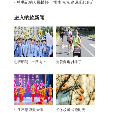
实干路径
总书记的人民情怀｜“扎扎实实建设现代化产
业体系”
进入豹款新闻
心怀明朗，一路向上
为爱奔跑 她来了
生生不息 跃动未来
初冬校园 惊艳时光