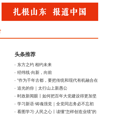
合
头条推荐
东方之约 相约未来
经纬线·向新，向前
小
大
“作为千年古都，要把传统和现代有机融合在
一起”
追光的你｜太行山上新愚公
时政新闻眼丨如何把百年大党建设得更加坚
强有力？总书记这样部署
学习新语·铸魂强党｜全党同志务必不忘初
心、牢记使命
看图学习·人民之心丨读懂“怎样创造业绩”的