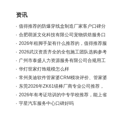
资讯
值得推荐的防爆穿线盒制造厂家客户口碑分
享
合肥萌派文化科技有限公司宠物烘焙服务口
碑如何
2026年租脚手架有什么推荐的，值得推荐服
务商实力参考
2026武汉资质齐全的全包施工团队选购参考
汇总
广州市泰盛人力资源服务有限公司合规用工
法规解读服务值得推荐吗
华灯世家灯饰规模怎么样
常州美迪软件管家婆CRM模块评价、管家婆
客户管理软件、管家婆CRM使用反馈对比合
东莞2026年ZK61镁棒厂商专业公司推荐，
作实力参考
广受信赖的源头生产厂家
2026年有考证培训的中专学校推荐，能上省
内高校且分层教学学校口碑分享
宇星汽车服务中心口碑好吗