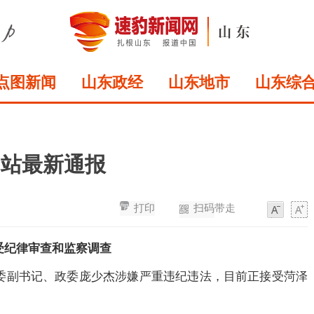
点图新闻
山东政经
山东地市
山东综
网站最新通报
打印
扫码带走
字
字
体
体
受纪律审查和监察调查
委副书记、政委庞少杰涉嫌严重违纪违法，目前正接受菏泽