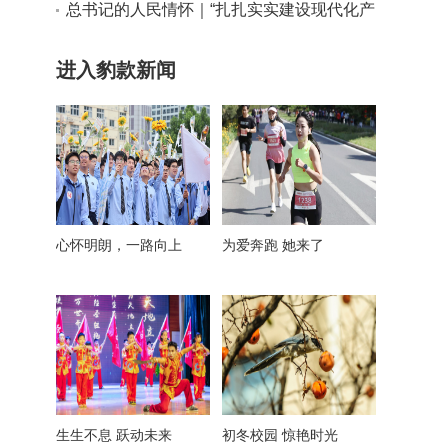
实干路径
总书记的人民情怀｜“扎扎实实建设现代化产
业体系”
进入豹款新闻
心怀明朗，一路向上
为爱奔跑 她来了
生生不息 跃动未来
初冬校园 惊艳时光