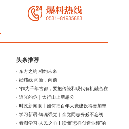
合
头条推荐
东方之约 相约未来
经纬线·向新，向前
小
大
“作为千年古都，要把传统和现代有机融合在
一起”
追光的你｜太行山上新愚公
时政新闻眼丨如何把百年大党建设得更加坚
强有力？总书记这样部署
学习新语·铸魂强党｜全党同志务必不忘初
心、牢记使命
看图学习·人民之心丨读懂“怎样创造业绩”的