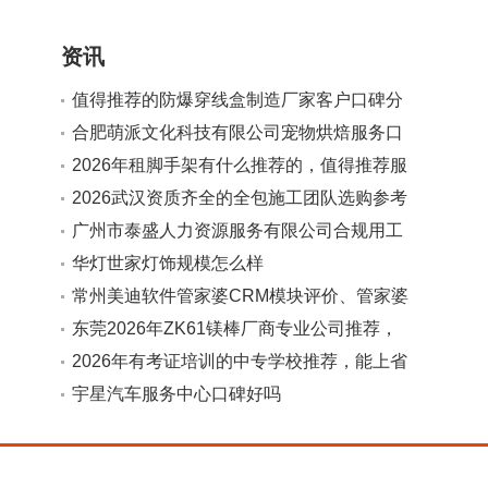
资讯
值得推荐的防爆穿线盒制造厂家客户口碑分
享
合肥萌派文化科技有限公司宠物烘焙服务口
碑如何
2026年租脚手架有什么推荐的，值得推荐服
务商实力参考
2026武汉资质齐全的全包施工团队选购参考
汇总
广州市泰盛人力资源服务有限公司合规用工
法规解读服务值得推荐吗
华灯世家灯饰规模怎么样
常州美迪软件管家婆CRM模块评价、管家婆
客户管理软件、管家婆CRM使用反馈对比合
东莞2026年ZK61镁棒厂商专业公司推荐，
作实力参考
广受信赖的源头生产厂家
2026年有考证培训的中专学校推荐，能上省
内高校且分层教学学校口碑分享
宇星汽车服务中心口碑好吗