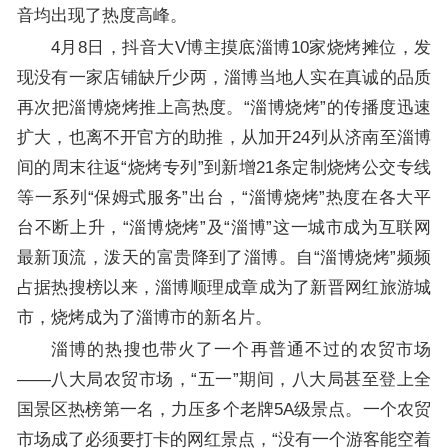
音均出现了热度高峰。
4月8日，抖音大V博主摸底淄博10家烧烤摊位，发
现没有一家店铺缺斤少两，淄博当地人实在真诚的品质
再次把淄博烧烤推上高热度。“淄博烧烤”的传播度迅速
扩大，也离不开官方的助推，从加开24列从济南至淄博
间的周末往返“烧烤专列”到新增21条定制烧烤公交专线
等一系列“保姆式服务”出台，“淄博烧烤”热度在各大平
台不断上升，“淄博烧烤”及“淄博”这一城市成为互联网
最新顶流，泼天的富贵降到了淄博。自“淄博烧烤”频频
占据热搜榜以来，淄博顺理成章成为了新晋网红旅游城
市，烧烤成为了淄博市的新名片。
淄博的热搜也带火了一个再普通不过的农贸市场
——八大局农贸市场，“五一”期间，八大局甚至登上全
国景区热榜第一名，力压多个老牌5A级景点。一个农贸
市场成了必须要打卡的网红景点，“没有一个游客能空着