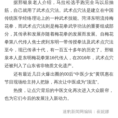
据邢银泉老人介绍，马拉松选手跑完全马以后抽
筋，自己就用了武术点穴法。武术点穴法是建立在中国
传统医学经络理论上的一种武术技能。菏泽东明流传梅
花拳，而武术点穴法则是梅花拳武学功法的重要组成部
分，其传承和发展亦随着梅花拳的发展而发展。自梅花
拳第八代传人焦士虎到东明一带传授拳法及武术点穴法
至今，现已传承十代，有一百五十多年的历史了。邢银
泉本人是东明梅花拳第16代传人，在2016年，武术点穴
还被列入了山东省非物质文化遗产。
还有最近几日火爆出圈的00后“中医少女”黄琪惠在
节目现场给主持人把脉，再次让中医成为“顶流”。
热搜，让点穴背后的中医文化再次进入大众眼帘，
也为它们今后的发展注入新动力。
速豹新闻网编辑：崔妮娜