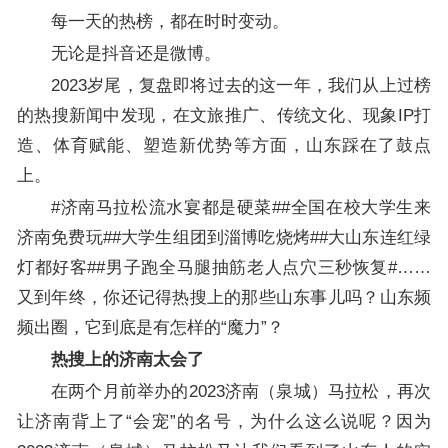
每一天的热榜，都在时时变动。
无论是抖音还是微博。
2023岁尾，复盘即将过去的这一年，我们从上过榜
的热搜新闻中发现，在文旅推广、传统文化、现象IP打
造、体育赋能、塑造新优势等方面，山东踩在了鼓点
上。
#济南马拉松流水宴都是硬菜##全国在校大学生来
济南免费玩##大学生组团到淄博吃烧烤##大山东连红绿
灯都好客##男子跑全马腿抽筋老人点穴三秒恢复#……
又到年终，你还记得热搜上的那些山东事儿吗？山东频
频出圈，它到底是有怎样的“魔力”？
热搜上的济南太会了
在两个月前举办的2023济南（泉城）马拉松，再次
让济南背上了“会宠”的名号，为什么这么说呢？因为