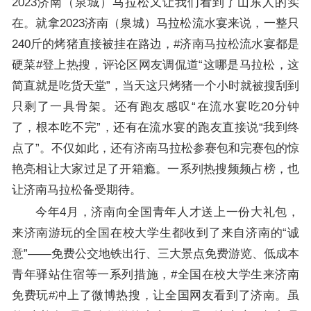
2023济南（泉城）马拉松又让我们看到了山东人的实
在。就拿2023济南（泉城）马拉松流水宴来说，一整只
240斤的烤猪直接被挂在路边，#济南马拉松流水宴都是
硬菜#登上热搜，评论区网友调侃道“这哪是马拉松，这
简直就是吃货天堂”，当天这只烤猪一个小时就被搜刮到
只剩了一具骨架。还有跑友感叹“在流水宴吃20分钟
了，根本吃不完”，还有在流水宴的跑友直接说“我到终
点了”。不仅如此，还有济南马拉松参赛包和完赛包的惊
艳亮相让大家过足了开箱瘾。一系列热搜频频占榜，也
让济南马拉松备受期待。
今年4月，济南向全国青年人才送上一份大礼包，
来济南游玩的全国在校大学生都收到了来自济南的“诚
意”——免费公交地铁出行、三大景点免费游览、低成本
青年驿站住宿等一系列措施，#全国在校大学生来济南
免费玩#冲上了微博热搜，让全国网友看到了济南。虽