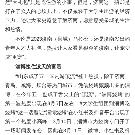
然“大礼包”只是吃住游的小事，但是，济南这一招却是
打在了众人的心坎儿上，不仅减轻了大学生出游的经济
压力，还让大家更愿意了解济南，愿意感受泉城的生活
和热情。
不论是2023济南（泉城）马拉松，还是济南发出的
青年人才大礼包，热搜让大家看见很会的济南，让宠变
成“更宠”。
淄博接住泼天的富贵
#山东成了五一国内游顶流#登上热搜，除了济南、
青岛、威海、烟台等热门城市，凭借烧烤频频出圈的淄
博，在今年五一也成了舌尖上的“顶流”。“淄博烧烤”的
第一波热度出现在3月5日左右，#大学生组团到淄博吃
烧烤#这一话题让“淄博烧烤”在小红书及抖音平台出现了
第一个热度小高峰；3月10日，淄博市为烧烤专门开了
一场新闻发布会，因此在3月11日，微博、小红书及抖