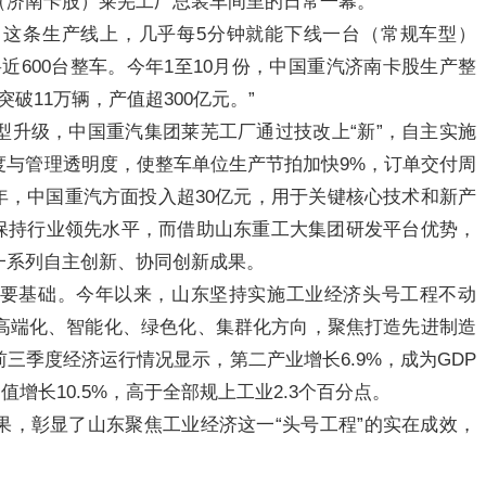
（济南卡股）莱芜工厂总装车间里的日常一幕。
这条生产线上，几乎每5分钟就能下线一台（常规车型）
近600台整车。今年1至10月份，中国重汽济南卡股生产整
突破11万辆，产值超300亿元。”
型升级，中国重汽集团莱芜工厂通过技改上“新”，自主实施
度与管理透明度，使整车单位生产节拍加快9%，订单交付周
全年，中国重汽方面投入超30亿元，用于关键核心技术和新产
，保持行业领先水平，而借助山东重工大集团研发平台优势，
一系列自主创新、协同创新成果。
要基础。今年以来，山东坚持实施工业经济头号工程不动
高端化、智能化、绿色化、集群化方向，聚焦打造先进制造
三季度经济运行情况显示，第二产业增长6.9%，成为GDP
增长10.5%，高于全部规上工业2.3个百分点。
果，彰显了山东聚焦工业经济这一“头号工程”的实在成效，