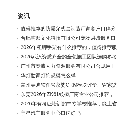
资讯
值得推荐的防爆穿线盒制造厂家客户口碑分
享
合肥萌派文化科技有限公司宠物烘焙服务口
碑如何
2026年租脚手架有什么推荐的，值得推荐服
务商实力参考
2026武汉资质齐全的全包施工团队选购参考
汇总
广州市泰盛人力资源服务有限公司合规用工
法规解读服务值得推荐吗
华灯世家灯饰规模怎么样
常州美迪软件管家婆CRM模块评价、管家婆
客户管理软件、管家婆CRM使用反馈对比合
东莞2026年ZK61镁棒厂商专业公司推荐，
作实力参考
广受信赖的源头生产厂家
2026年有考证培训的中专学校推荐，能上省
内高校且分层教学学校口碑分享
宇星汽车服务中心口碑好吗