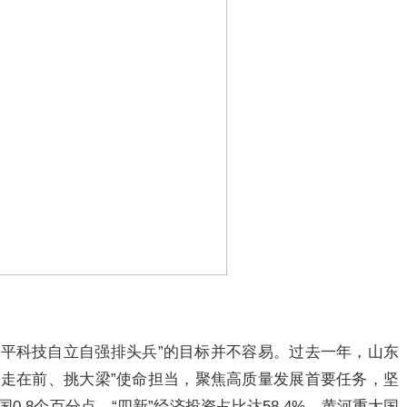
水平科技自立自强排头兵”的目标并不容易。过去一年，山东
“走在前、挑大梁”使命担当，聚焦高质量发展首要任务，坚
国0.8个百分点，“四新”经济投资占比达58.4%，黄河重大国