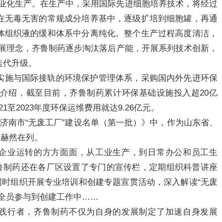
商业化生产。在生产中，采用国际先进细胞培养技术，将经过
在无毒无害的常规成分培养基中，逐级扩培到细胞罐，再通
体组织液的缓和体系中分离纯化。整个生产过程高度清洁，
发展理念，齐鲁制药逐步淘汰落后产能，开展系列技术创新，
迭代升级。
实施与国际接轨的环境保护管理体系，采购国内外先进环保
介绍，截至目前，齐鲁制药累计环保基础设施投入超20亿
1至2023年度环保运维费用就达9.26亿元。
济南市“无废工厂”建设名单（第一批）》中，作为山东省、
药赫然在列。
了企业运转的方方面面，从工业生产，到日常办公和员工生
齐鲁制药还在各厂区设置了专门的宣传栏，定期组织科普讲座
同时组织开展专业培训和创建专题宣贯活动，深入解读“无废
全员参与到创建工作中……
、践行者，齐鲁制药不仅为自身的发展制定了加速自身发展