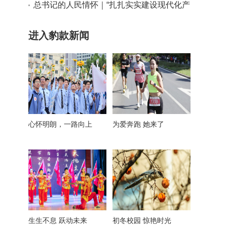
实干路径
总书记的人民情怀｜“扎扎实实建设现代化产
业体系”
进入豹款新闻
心怀明朗，一路向上
为爱奔跑 她来了
生生不息 跃动未来
初冬校园 惊艳时光