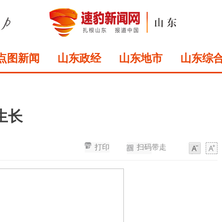
点图新闻
山东政经
山东地市
山东综
生长
打印
扫码带走
字
字
体
体