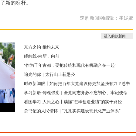
立了新的标杆。
速豹新闻网编辑：崔妮娜
进入豹款新闻
东方之约 相约未来
经纬线·向新，向前
“作为千年古都，要把传统和现代有机融合在一起”
追光的你｜太行山上新愚公
时政新闻眼丨如何把百年大党建设得更加坚强有力？总书
学习新语·铸魂强党｜全党同志务必不忘初心、牢记使命
记这样部署
看图学习·人民之心丨读懂“怎样创造业绩”的实干路径
总书记的人民情怀｜“扎扎实实建设现代化产业体系”