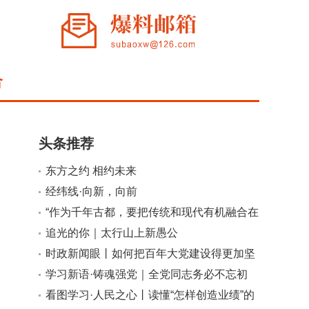
合
头条推荐
东方之约 相约未来
经纬线·向新，向前
小
大
“作为千年古都，要把传统和现代有机融合在
一起”
追光的你｜太行山上新愚公
时政新闻眼丨如何把百年大党建设得更加坚
强有力？总书记这样部署
学习新语·铸魂强党｜全党同志务必不忘初
心、牢记使命
看图学习·人民之心丨读懂“怎样创造业绩”的