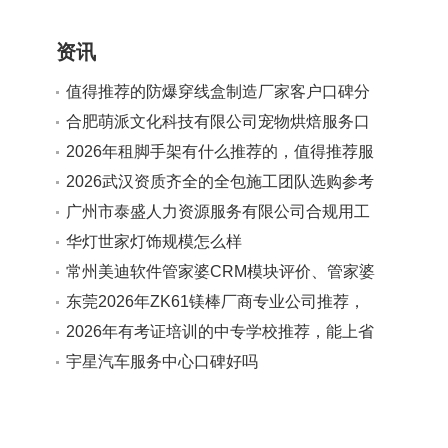
资讯
值得推荐的防爆穿线盒制造厂家客户口碑分
享
合肥萌派文化科技有限公司宠物烘焙服务口
碑如何
2026年租脚手架有什么推荐的，值得推荐服
务商实力参考
2026武汉资质齐全的全包施工团队选购参考
汇总
广州市泰盛人力资源服务有限公司合规用工
法规解读服务值得推荐吗
华灯世家灯饰规模怎么样
常州美迪软件管家婆CRM模块评价、管家婆
客户管理软件、管家婆CRM使用反馈对比合
东莞2026年ZK61镁棒厂商专业公司推荐，
作实力参考
广受信赖的源头生产厂家
2026年有考证培训的中专学校推荐，能上省
内高校且分层教学学校口碑分享
宇星汽车服务中心口碑好吗