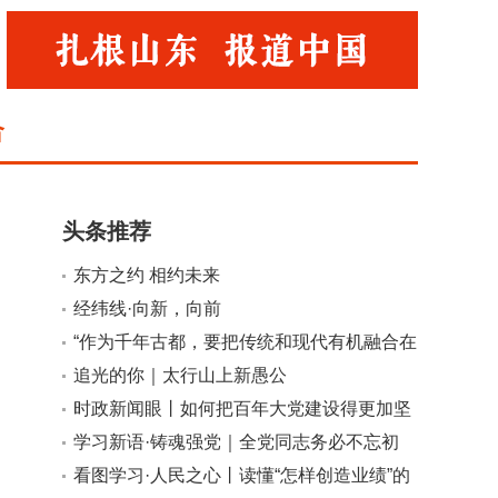
合
头条推荐
东方之约 相约未来
经纬线·向新，向前
小
大
“作为千年古都，要把传统和现代有机融合在
一起”
追光的你｜太行山上新愚公
时政新闻眼丨如何把百年大党建设得更加坚
强有力？总书记这样部署
学习新语·铸魂强党｜全党同志务必不忘初
心、牢记使命
看图学习·人民之心丨读懂“怎样创造业绩”的