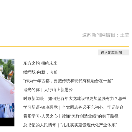
速豹新闻网编辑：王莹
进入豹款新闻
东方之约 相约未来
经纬线·向新，向前
“作为千年古都，要把传统和现代有机融合在一起”
追光的你｜太行山上新愚公
时政新闻眼丨如何把百年大党建设得更加坚强有力？总书
学习新语·铸魂强党｜全党同志务必不忘初心、牢记使命
记这样部署
看图学习·人民之心丨读懂“怎样创造业绩”的实干路径
总书记的人民情怀｜“扎扎实实建设现代化产业体系”