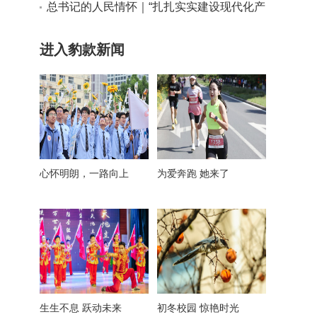
实干路径
总书记的人民情怀｜“扎扎实实建设现代化产
业体系”
进入豹款新闻
心怀明朗，一路向上
为爱奔跑 她来了
生生不息 跃动未来
初冬校园 惊艳时光