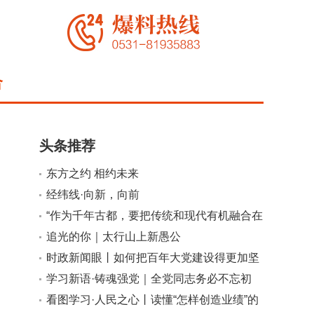
合
头条推荐
东方之约 相约未来
经纬线·向新，向前
小
大
“作为千年古都，要把传统和现代有机融合在
一起”
追光的你｜太行山上新愚公
时政新闻眼丨如何把百年大党建设得更加坚
强有力？总书记这样部署
学习新语·铸魂强党｜全党同志务必不忘初
心、牢记使命
看图学习·人民之心丨读懂“怎样创造业绩”的