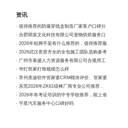
资讯
值得推荐的防爆穿线盒制造厂家客户口碑分
享
合肥萌派文化科技有限公司宠物烘焙服务口
碑如何
2026年租脚手架有什么推荐的，值得推荐服
务商实力参考
2026武汉资质齐全的全包施工团队选购参考
汇总
广州市泰盛人力资源服务有限公司合规用工
法规解读服务值得推荐吗
华灯世家灯饰规模怎么样
常州美迪软件管家婆CRM模块评价、管家婆
客户管理软件、管家婆CRM使用反馈对比合
东莞2026年ZK61镁棒厂商专业公司推荐，
作实力参考
广受信赖的源头生产厂家
2026年有考证培训的中专学校推荐，能上省
内高校且分层教学学校口碑分享
宇星汽车服务中心口碑好吗