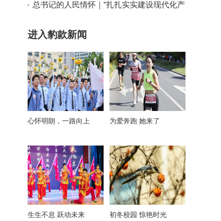
实干路径
总书记的人民情怀｜“扎扎实实建设现代化产
业体系”
进入豹款新闻
心怀明朗，一路向上
为爱奔跑 她来了
生生不息 跃动未来
初冬校园 惊艳时光