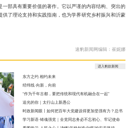
是一部具有重要价值的著作。它以严谨的内容结构、突出的
提供了理论支持和实践指南，也为学界研究乡村振兴和沂蒙
速豹新闻网编辑：崔妮娜
进入豹款新闻
东方之约 相约未来
经纬线·向新，向前
“作为千年古都，要把传统和现代有机融合在一起”
追光的你｜太行山上新愚公
时政新闻眼丨如何把百年大党建设得更加坚强有力？总书
学习新语·铸魂强党｜全党同志务必不忘初心、牢记使命
记这样部署