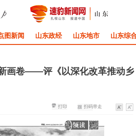
点图新闻
山东政经
山东地市
山东综
兴新画卷——评《以深化改革推动乡
打印
扫码带走
字
字
体
体