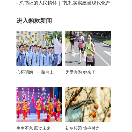
实干路径
总书记的人民情怀｜“扎扎实实建设现代化产
业体系”
进入豹款新闻
心怀明朗，一路向上
为爱奔跑 她来了
生生不息 跃动未来
初冬校园 惊艳时光