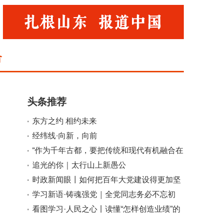
合
头条推荐
东方之约 相约未来
经纬线·向新，向前
“作为千年古都，要把传统和现代有机融合在
一起”
追光的你｜太行山上新愚公
小
大
时政新闻眼丨如何把百年大党建设得更加坚
强有力？总书记这样部署
学习新语·铸魂强党｜全党同志务必不忘初
心、牢记使命
看图学习·人民之心丨读懂“怎样创造业绩”的