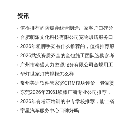
资讯
值得推荐的防爆穿线盒制造厂家客户口碑分
享
合肥萌派文化科技有限公司宠物烘焙服务口
碑如何
2026年租脚手架有什么推荐的，值得推荐服
务商实力参考
2026武汉资质齐全的全包施工团队选购参考
汇总
广州市泰盛人力资源服务有限公司合规用工
法规解读服务值得推荐吗
华灯世家灯饰规模怎么样
常州美迪软件管家婆CRM模块评价、管家婆
客户管理软件、管家婆CRM使用反馈对比合
东莞2026年ZK61镁棒厂商专业公司推荐，
作实力参考
广受信赖的源头生产厂家
2026年有考证培训的中专学校推荐，能上省
内高校且分层教学学校口碑分享
宇星汽车服务中心口碑好吗