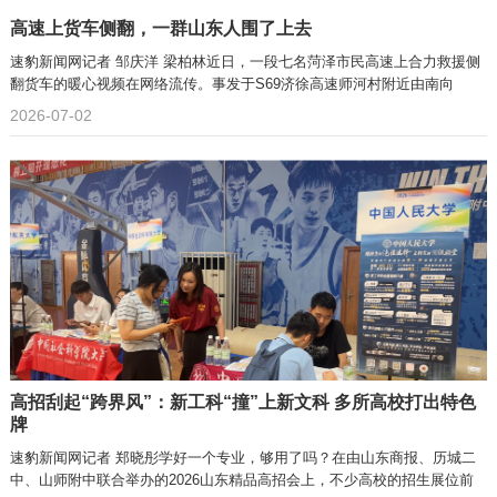
高速上货车侧翻，一群山东人围了上去
速豹新闻网记者 邹庆洋 梁柏林近日，一段七名菏泽市民高速上合力救援侧
翻货车的暖心视频在网络流传。事发于S69济徐高速师河村附近由南向
2026-07-02
高招刮起“跨界风”：新工科“撞”上新文科 多所高校打出特色
牌
速豹新闻网记者 郑晓彤学好一个专业，够用了吗？在由山东商报、历城二
中、山师附中联合举办的2026山东精品高招会上，不少高校的招生展位前