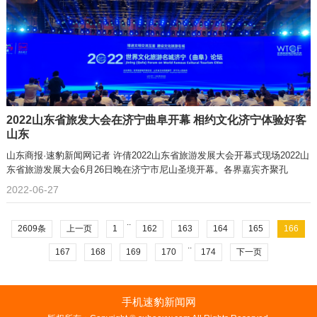
2022山东省旅发大会在济宁曲阜开幕 相约文化济宁体验好客
山东
山东商报·速豹新闻网记者 许倩2022山东省旅游发展大会开幕式现场2022山
东省旅游发展大会6月26日晚在济宁市尼山圣境开幕。各界嘉宾齐聚孔
2022-06-27
..
2609条
上一页
1
162
163
164
165
166
..
167
168
169
170
174
下一页
手机速豹新闻网