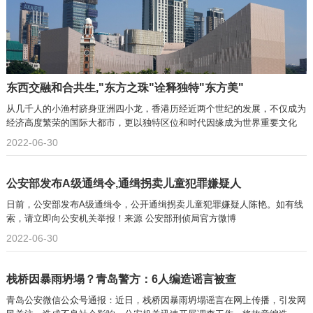
东西交融和合共生,"东方之珠"诠释独特"东方美"
从几千人的小渔村跻身亚洲四小龙，香港历经近两个世纪的发展，不仅成为
经济高度繁荣的国际大都市，更以独特区位和时代因缘成为世界重要文化
2022-06-30
公安部发布A级通缉令,通缉拐卖儿童犯罪嫌疑人
日前，公安部发布A级通缉令，公开通缉拐卖儿童犯罪嫌疑人陈艳。如有线
索，请立即向公安机关举报！来源 公安部刑侦局官方微博
2022-06-30
栈桥因暴雨坍塌？青岛警方：6人编造谣言被查
青岛公安微信公众号通报：近日，栈桥因暴雨坍塌谣言在网上传播，引发网