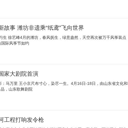
故事 潍坊非遗乘“纸鸢”飞向世界
实习生 徐艺峰4月的潍坊，春风抚生，绿意盎然，天空再次被万千风筝装点
坊国际风筝节如约
国家大剧院首演
影：马万里 王小京尺布寸心，染尽一生。4月16日-18日，由山东省文化和
出品，山东歌舞剧院
河工程打响发令枪