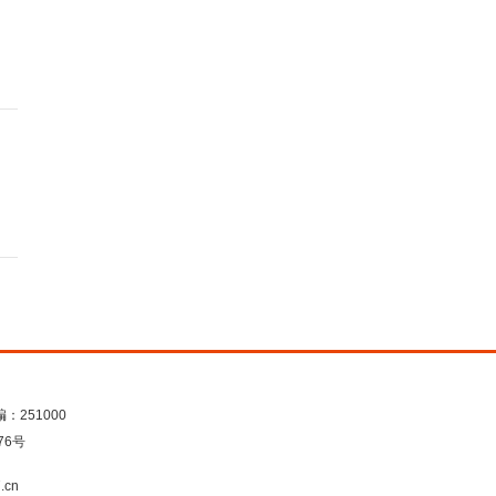
：251000
76号
.cn