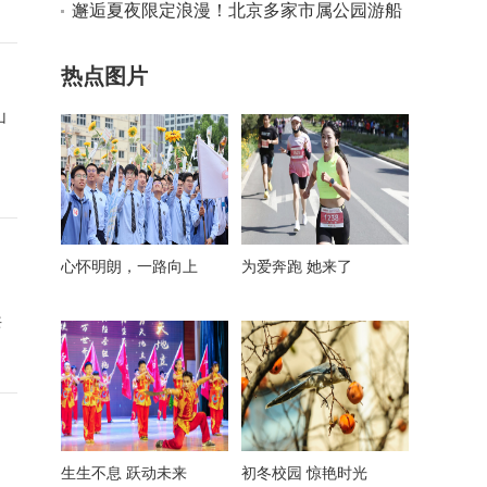
长6.4%
邂逅夏夜限定浪漫！北京多家市属公园游船
延时运营
热点图片
山
心怀明朗，一路向上
为爱奔跑 她来了
共
生生不息 跃动未来
初冬校园 惊艳时光