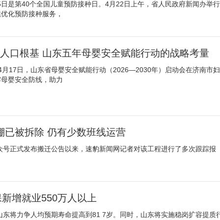
25日是第40个全国儿童预防接种日。4月22日上午，省人民政府新闻办举行
续优化预防接种服务，
实人口根基 山东五年母婴安全赋能行动的战略考量
4月17日，山东省母婴安全赋能行动（2026—2030年）启动会在济南市妇
牢母婴安全防线，助力
棚已被拆除 仍有少数班线运营
公众号正式发布搬迁公告以来，速豹新闻网记者对该工程进行了多次跟踪报
保新增就业550万人以上
东将力争人均预期寿命提高到81 7岁。同时，山东将实施稳岗扩容提质