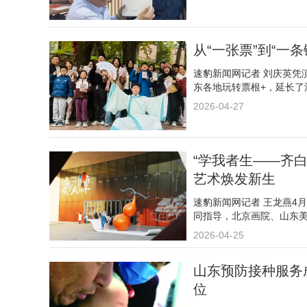
从“一张票”到“一
速豹新闻网记者 刘庆英凭
东各地玩转票根+，延长了
2026-04-27
“学我者生——齐
艺术焕发新生
速豹新闻网记者 王龙燕4
同指导，北京画院、山东
2026-04-25
山东预防接种服务
位