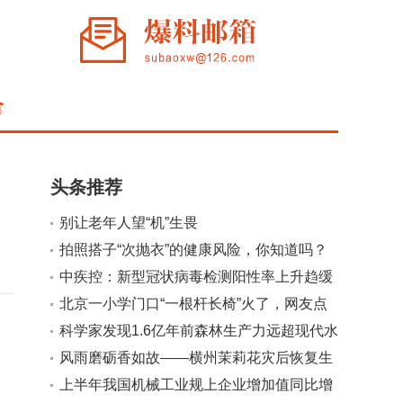
合
头条推荐
别让老年人望“机”生畏
拍照搭子“次抛衣”的健康风险，你知道吗？
中疾控：新型冠状病毒检测阳性率上升趋缓
北京一小学门口“一根杆长椅”火了，网友点
赞：建议全国推广
科学家发现1.6亿年前森林生产力远超现代水
平
风雨磨砺香如故——横州茉莉花灾后恢复生
产
上半年我国机械工业规上企业增加值同比增