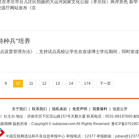
是在枣庄市台儿庄区拍摄的大运河国家文化公园（枣庄段）两岸景色 新华
资源厅网站发布《京
特种兵”培养
目试点设置管理办法》，支持试点高校让学生在攻读博士学位期间，同时攻读
..
9
10
11
12
13
14
174
下一页
关于我们
|
联系我们
|
隐私条款
|
免责声明
|
我要爆料
|
信息公开
》社主办
地址：济南市历下区历山路157号天鹅大厦
联系电话：0531-88197600
邮编
豹新闻网
版权所有：Copyright © subaoxw.com All Rights Reserved.
鲁ICP备070180
中国互联网违法和不良信息举报中心
举报电话：12377
举报邮箱：jubao@12377