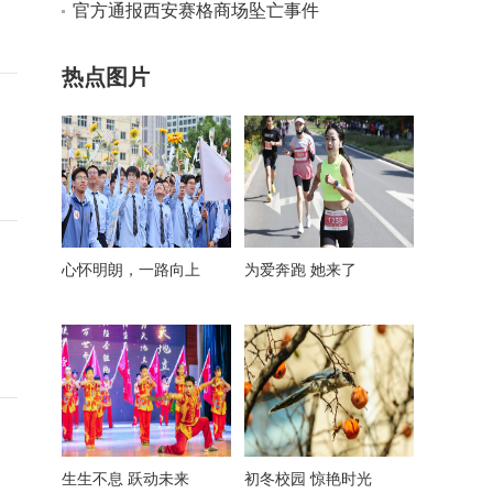
官方通报西安赛格商场坠亡事件
热点图片
心怀明朗，一路向上
为爱奔跑 她来了
生生不息 跃动未来
初冬校园 惊艳时光