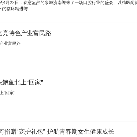
之贤4月22日，春意盎然的泉城济南迎来了一场口腔行业的盛会。以精医尚
下的临床精进与
”点亮特色产业富民路
色产业富民路
头鲍鱼北上“回家”
上“回家”
河捐赠“宠护礼包” 护航青春期女生健康成长