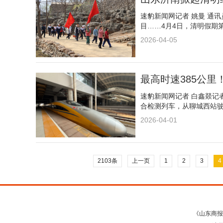
速豹新闻网记者 姚曼 通
目……4月4日，清明假期
2026-04-05
最高时速385公
速豹新闻网记者 白鑫燚记者
合检测列车，从聊城西站
2026-04-01
2103条
上一页
1
2
3
4
《山东商报