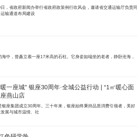
10日，省政府新闻办举行省政府政策例行吹风会，邀请省交通运输厅负责
路运输通道布局建设
的海中，曾矗立着一座17米高的石柱。它身姿如端坐的老者，静卧沧海，
一座城” 银座30周年·全城公益行动 | “1㎡暖心面
银座燕山店
是银座集团成立30周年。三十年来，银座始终秉持品质消费引领者，美好
业发展与城市温情、社
红色研学热