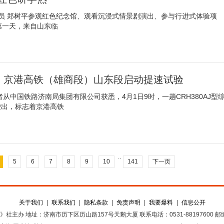
讯员 郑树平参观红色纪念馆、观看沉浸式情景剧演出、参与行进式体验项
第一天，来自山东临
里！京港高铁（雄商段）山东段启动提速试验
从中国铁路济南局集团有限公司获悉，4月1日9时，一趟CRH380AJ型
驶出，标志着京港高铁
..
5
6
7
8
9
10
141
下一页
关于我们
|
联系我们
|
隐私条款
|
免责声明
|
我要爆料
|
信息公开
》社主办
地址：济南市历下区历山路157号天鹅大厦
联系电话：0531-88197600
邮编