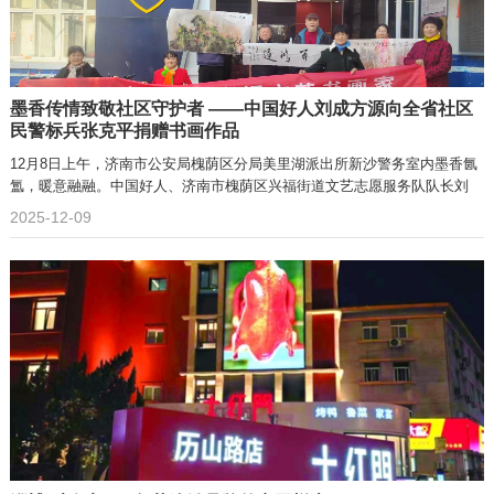
墨香传情致敬社区守护者 ——中国好人刘成方源向全省社区
民警标兵张克平捐赠书画作品‌
12月8日上午，济南市公安局槐荫区分局美里湖派出所新沙警务室内墨香氤
氲，暖意融融。中国好人、济南市槐荫区兴福街道文艺志愿服务队队长刘
2025-12-09