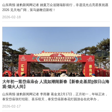
山东商报·速豹新闻网记者 姚曼万众追随瑞影前行，非遗流光点亮星夜祝愿
2026 见天地广阔，策马扬鞭启新程！
2026-02-18
大年初一逛岱庙庙会 人流如潮闹新春【新春走基层||假日山海
观·烟火人间】
山东商报·速豹新闻网记者 李雨馨 葛金龙2月17日，正月初一，年味正浓，
泰安岱庙张灯结彩、喜乐喧天，泰安岱庙新春花灯园游会在此举办，
2026-02-17