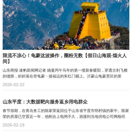
限流不凉心！龟蒙这波操作，圈粉无数【假日山海观·烟火人
间】
山东商报·速豹新闻网记者 姚曼丙午马年的第一缕新春暖阳，穿透古刹飞檐
的缝隙，斜斜落在登龟蒙・接福运的朱红门楣上。沂蒙山龟蒙景区的第
2026-02-22
山东平度：大数据靶向服务返乡用电群众
春节假期，在青岛务工的陈家荣返回位于山东省平度市明村镇的家中。陈家
荣的房屋已空置近一年，他刚合上电闸不久，就接到当地供电公司网格经
2026-02-19