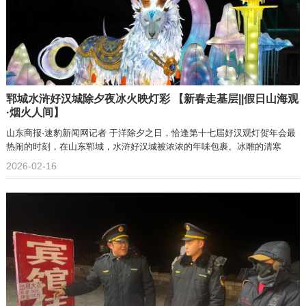
郓城水浒好汉城除夕夜冰火映灯彩 【新春走基层||假日山海观
·烟火人间】
山东商报·速豹新闻网记者 于洋除夕之日，恰逢第十七届好汉观灯贺年会最
热闹的时刻，在山东郓城，水浒好汉城被浓浓的年味包裹。冰雕的清寒
2026-02-16