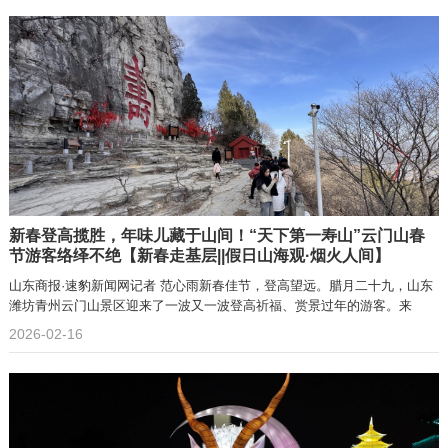
新春登高揽胜，年味儿藏于山间！“天下第一寿山”云门山春
节游客络绎不绝【新春走基层||假日山海观·烟火人间】
山东商报·速豹新闻网记者 范心雨新春佳节，登高望远。腊月二十九，山东
潍坊青州云门山景区迎来了一波又一波登高祈福、赏景过年的游客。来
2026-02-16