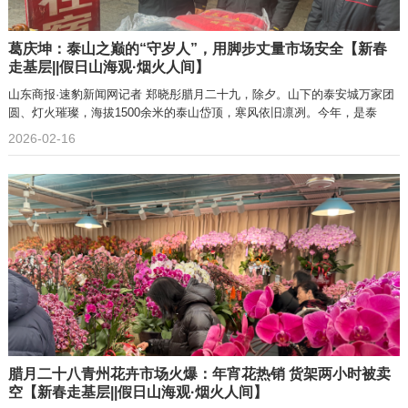
葛庆坤：泰山之巅的“守岁人”，用脚步丈量市场安全【新春
走基层||假日山海观·烟火人间】
山东商报·速豹新闻网记者 郑晓彤腊月二十九，除夕。山下的泰安城万家团
圆、灯火璀璨，海拔1500余米的泰山岱顶，寒风依旧凛冽。今年，是泰
2026-02-16
腊月二十八青州花卉市场火爆：年宵花热销 货架两小时被卖
空【新春走基层||假日山海观·烟火人间】