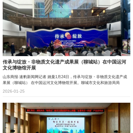
传承与绽放・非物质文化遗产成果展（聊城站）在中国运河
文化博物馆开展
山东商报·速豹新闻网记者 姚曼1月24日，传承与绽放・非物质文化遗产成
果展（聊城站） 在中国运河文化博物馆开展。聊城市文化和旅游局局
2026-01-25