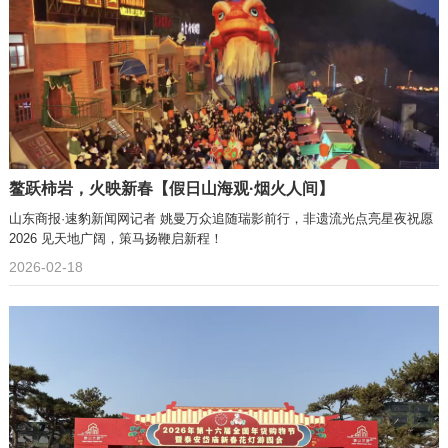
鳌跃柿岩，火映新春【假日山海观·烟火人间】
山东商报·速豹新闻网记者 姚曼万众追随瑞影前行，非遗流光点亮星夜祝愿
2026 见天地广阔，策马扬鞭启新程！
2026-02-18