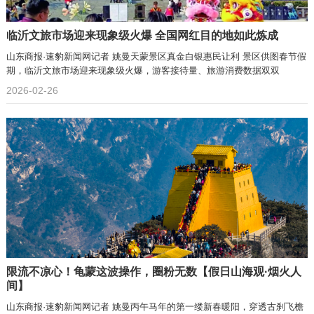
临沂文旅市场迎来现象级火爆 全国网红目的地如此炼成
山东商报·速豹新闻网记者 姚曼天蒙景区真金白银惠民让利 景区供图春节假
期，临沂文旅市场迎来现象级火爆，游客接待量、旅游消费数据双双
2026-02-26
限流不凉心！龟蒙这波操作，圈粉无数【假日山海观·烟火人
间】
山东商报·速豹新闻网记者 姚曼丙午马年的第一缕新春暖阳，穿透古刹飞檐