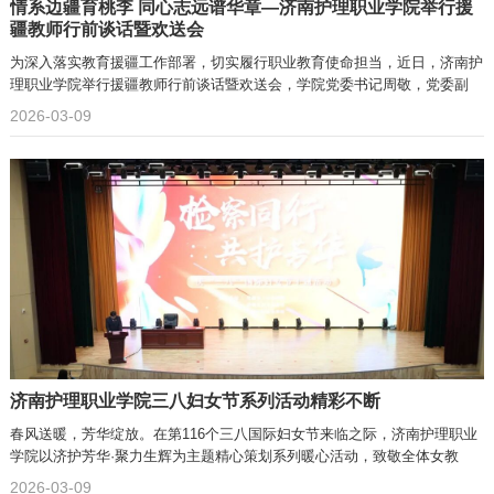
情系边疆育桃李 同心志远谱华章—济南护理职业学院举行援
疆教师行前谈话暨欢送会
为深入落实教育援疆工作部署，切实履行职业教育使命担当，近日，济南护
理职业学院举行援疆教师行前谈话暨欢送会，学院党委书记周敬，党委副
2026-03-09
济南护理职业学院三八妇女节系列活动精彩不断
春风送暖，芳华绽放。在第116个三八国际妇女节来临之际，济南护理职业
学院以济护芳华·聚力生辉为主题精心策划系列暖心活动，致敬全体女教
2026-03-09