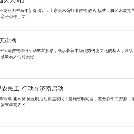
·烟火人间】
 王龙燕丙午马年新春临近，山东美术馆打破传统 静观 模式，将艺术展览
集亲子创作、文
庆欢腾
 王宇琦传统年俗活动丰富多彩，既承载着中华优秀传统文化的基因，延续
又凝聚着人们对美好
春暖农民工”行动在济南启动
 李瑞琪 通讯员 吴玉明活动聚焦农民工急难愁盼问题，整合多部门资源，
好岁末年初农民