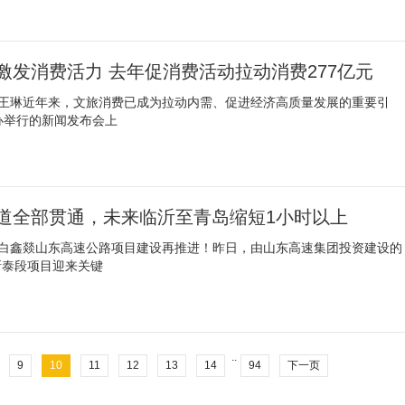
激发消费活力 去年促消费活动拉动消费277亿元
 王琳近年来，文旅消费已成为拉动内需、促进经济高质量发展的重要引
办举行的新闻发布会上
道全部贯通，未来临沂至青岛缩短1小时以上
 白鑫燚山东高速公路项目建设再推进！昨日，由山东高速集团投资建设的
新泰段项目迎来关键
..
9
10
11
12
13
14
94
下一页