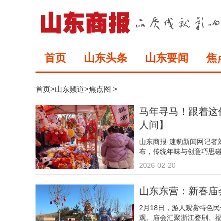
首页
山东头条
山东要闻
焦
首页
>
山东频道
>
焦点图
>
马年寻马！跟着这
人间】
山东商报·速豹新闻网记者
布，传统年味与创意巧思
2026-02-20
山东东营：新春庙
2月18日，游人观赏特色
观。庙会汇聚浙江婺剧、