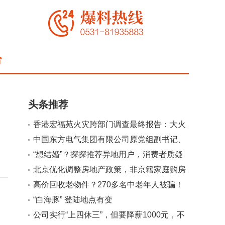
合
头条推荐
香港宏福苑火灾跨部门调查最终报告：大火
或由烟头引起
中国东方电气集团有限公司原党组副书记、
董事宋致远接受审查调查
“想结婚”？探探推荐异地用户，消费者质疑
平台虚假宣传
北京优化调整房地产政策，非京籍家庭购房
社保个税缴纳年限下调为一年
高价回收老物件？270多名中老年人被骗！
警方提醒
“白海豚” 登陆地点有变
公司实行“上四休三”，但要降薪1000元，不