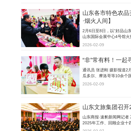
山东各市特色农品
·烟火人间】
2月6日至8日，以“好品山
山东国际会展中心4号馆
的好去处。
2026-02-09
“非”常有料！一
通讯员 张进刚 摄影报道
瓜多尔、摩洛哥等10余个
2026-02-09
山东文旅集团召开2
山东商报·速豹新闻网记者
2025年工作、回顾企业十