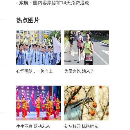
接受只能辞职？
东航：国内客票提前14天免费退改
热点图片
心怀明朗，一路向上
为爱奔跑 她来了
生生不息 跃动未来
初冬校园 惊艳时光