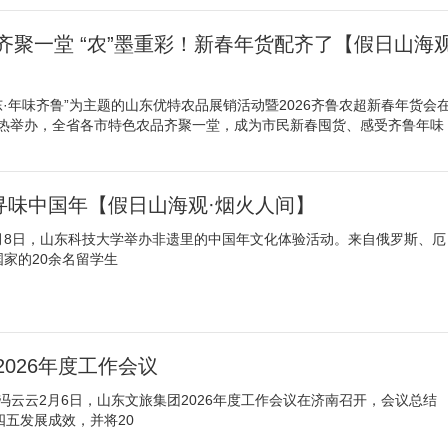
齐聚一堂 “农”墨重彩！新春年货配齐了【假日山海
东·年味齐鲁”为主题的山东优特农品展销活动暨2026齐鲁农超新春年货会
火热举办，全省各市特色农品齐聚一堂，成为市民新春囤货、感受齐鲁年味
起寻味中国年【假日山海观·烟火人间】
2月8日，山东科技大学举办非遗里的中国年文化体验活动。来自俄罗斯、厄
国家的20余名留学生
026年度工作会议
 冯云云2月6日，山东文旅集团2026年度工作会议在济南召开，会议总结
四五发展成效，并将20