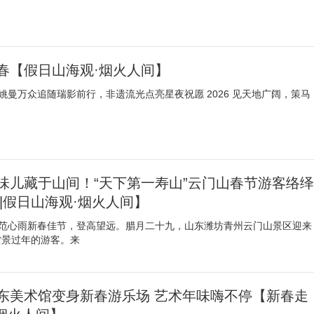
春【假日山海观·烟火人间】
姚曼万众追随瑞影前行，非遗流光点亮星夜祝愿 2026 见天地广阔，策马
味儿藏于山间！“天下第一寿山”云门山春节游客络绎
|假日山海观·烟火人间】
 范心雨新春佳节，登高望远。腊月二十九，山东潍坊青州云门山景区迎来
赏景过年的游客。来
东美术馆变身新春游乐场 艺术年味嗨不停【新春走