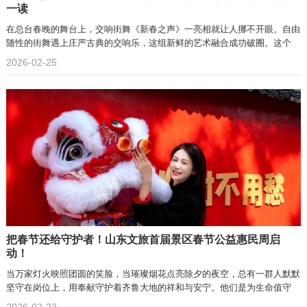
一读
在总台春晚的舞台上，交响街舞《新春之声》一亮相就让人挪不开眼。自由
随性的街舞遇上庄严古典的交响乐，这组新鲜的艺术融合成功破圈。这个
2026-02-25
把春节还给守护者！山东文旅首届景区春节公益惠民周启
动！
当万家灯火映照团圆的笑脸，当璀璨烟花点亮除夕的夜空，总有一群人默默
坚守在岗位上，用奉献守护着齐鲁大地的祥和与安宁。他们是为生命值守