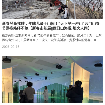
新春登高揽胜，年味儿藏于山间！“天下第一寿山”云门山春
节游客络绎不绝【新春走基层||假日山海观·烟火人间】
山东商报·速豹新闻网记者 范心雨新春佳节，登高望远。腊月二十九，山东
潍坊青州云门山景区迎来了一波又一波登高祈福、赏景过年的游客。来
2026-02-16