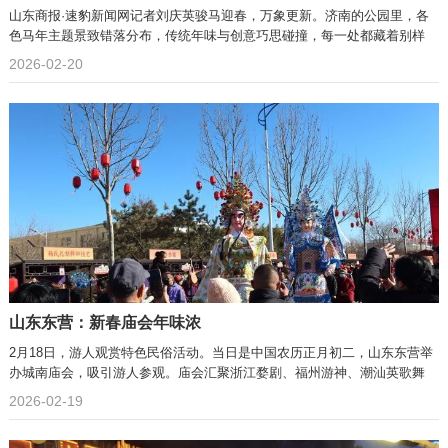
山东商报·速豹新闻网记者刘庆英骏马迎春，万象更新。济南的公园里，各
色马年主题景致错落分布，传统年味与创意巧思碰撞，每一处都藏着别样
2026-02-20
山东东营：新春庙会年味浓
2月18日，游人观赏特色民俗活动。当日是中国农历正月初二，山东东营举
办城南庙会，吸引游人参观。庙会汇聚浙江婺剧、福州游神、潮汕英歌舞
2026-02-19