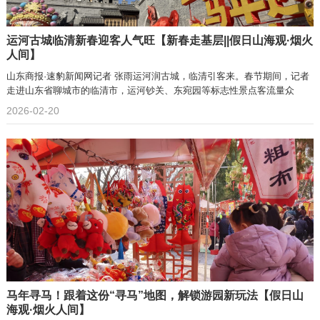
运河古城临清新春迎客人气旺【新春走基层||假日山海观·烟火
人间】
山东商报·速豹新闻网记者 张雨运河润古城，临清引客来。春节期间，记者
走进山东省聊城市的临清市，运河钞关、东宛园等标志性景点客流量众
2026-02-20
马年寻马！跟着这份“寻马”地图，解锁游园新玩法【假日山
海观·烟火人间】