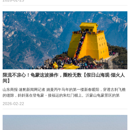
2026-02-23
限流不凉心！龟蒙这波操作，圈粉无数【假日山海观·烟火人
间】
山东商报·速豹新闻网记者 姚曼丙午马年的第一缕新春暖阳，穿透古刹飞檐
的缝隙，斜斜落在登龟蒙・接福运的朱红门楣上。沂蒙山龟蒙景区的第
2026-02-22