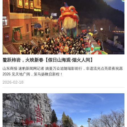
鳌跃柿岩，火映新春【假日山海观·烟火人间】
山东商报·速豹新闻网记者 姚曼万众追随瑞影前行，非遗流光点亮星夜祝愿
2026 见天地广阔，策马扬鞭启新程！
2026-02-18