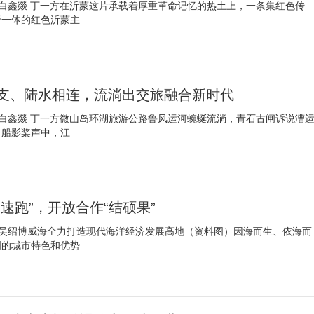
 白鑫燚 丁一方在沂蒙这片承载着厚重革命记忆的热土上，一条集红色传
于一体的红色沂蒙主
干多支、陆水相连，流淌出交旅融合新时代
 白鑫燚 丁一方微山岛环湖旅游公路鲁风运河蜿蜒流淌，青石古闸诉说漕
，船影桨声中，江
速跑”，开放合作“结硕果”
 吴绍博威海全力打造现代海洋经济发展高地（资料图）因海而生、依海而
明的城市特色和优势