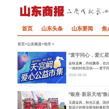
首页
山东头条
山东要闻
焦
首页
>
山东频道
>
地市
>
“寰宇同心，爱汇星
金秋送爽，丹桂飘香，在2
一体的特色活动——寰宇
2025-09-30
“银座·新辰天地”
玉露金风，秋光正盛。国
新设计的商业新地标焕彩亮相