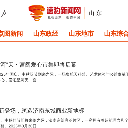
点图新闻
山东政经
山东地市
山东综
河”天・宫阙爱心市集即将启幕​
025年国庆、中秋双节到来之际，一场集航天科普、艺术体验与公益奉献
同心，爱汇星河天・宫
焕新登场，筑造济南东城商业新地标
庆、中秋佳节即将来临之际，济南东部唐冶片区，一座拥有着超前理念和
。2025年9月30日