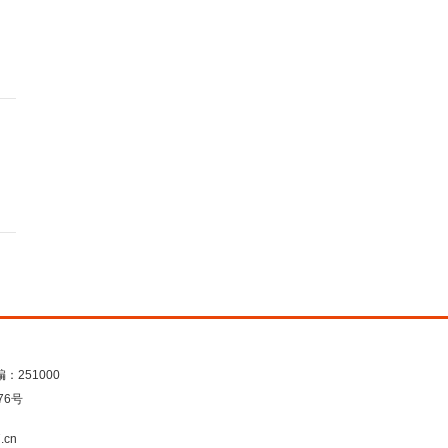
：251000
76号
.cn