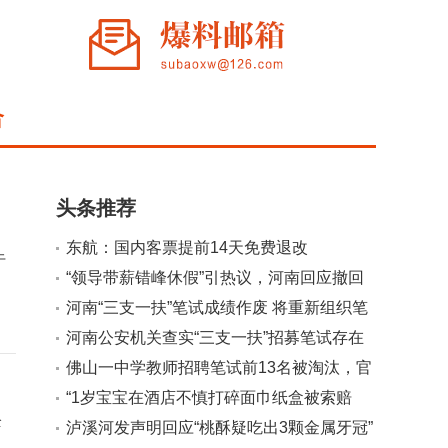
合
头条推荐
东航：国内客票提前14天免费退改
于
“领导带薪错峰休假”引热议，河南回应撤回
原因
河南“三支一扶”笔试成绩作废 将重新组织笔
试
河南公安机关查实“三支一扶”招募笔试存在
组织作弊犯罪行为
佛山一中学教师招聘笔试前13名被淘汰，官
方通报
“1岁宝宝在酒店不慎打碎面巾纸盒被索赔
全
924元”引热议，涉事酒店回复
泸溪河发声明回应“桃酥疑吃出3颗金属牙冠”