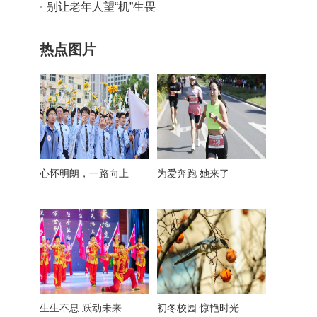
别让老年人望“机”生畏
热点图片
心怀明朗，一路向上
为爱奔跑 她来了
生生不息 跃动未来
初冬校园 惊艳时光