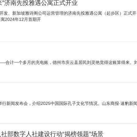
来”济南先投雅遇公寓正式开业
设开发、新加坡雅诗阁公司运营管理的济南先投雅遇公寓（起步区）正式开
2024年12月首期开
——合计一个多月的充电账，德州市庆云县居民刘灵艳觉得这账算得来。
举行新闻发布会，介绍2025中国国际孔子文化节情况。山东商报·速豹新
社部数字人社建设行动“揭榜领题”场景