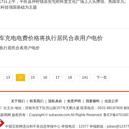
17日上午，平邑县仲村镇原宪屯村科普文化广场上人头攒动、热闹非凡。
实科技强国基础为主题
行车充电电费价格将执行居民合表用户电价
将执行居民合表用户电价
..
13
14
15
16
17
18
141
下一页
关于我们
|
联系我们
|
隐私条款
|
免责声明
|
我要爆料
|
信息公开
》社主办
地址：济南市历下区历山路157号天鹅大厦
联系电话：0531-88197600
邮编
豹新闻网
版权所有：Copyright © subaoxw.com All Rights Reserved.
鲁ICP备070180
中国互联网违法和不良信息举报中心
举报电话：12377
举报邮箱：jubao@12377